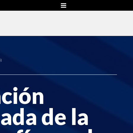
8
ación
ada de la