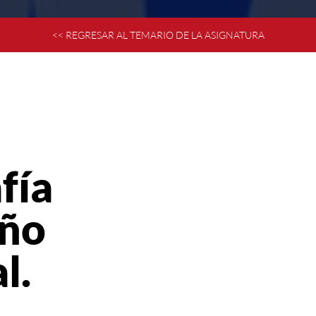
<< REGRESAR AL TEMARIO DE LA ASIGNATURA
fía
eño
l.